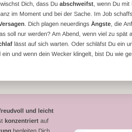
erwischst Dich, dass Du
abschweifst
, wenn Du mit 
 ganz im Moment und bei der Sache. Im Job schaff
Versagen
. Dich plagen neuerdings
Ängste
, die An
s soll nur werden? Am Abend, wenn viel zu spät alle
chlaf
lässt auf sich warten. Oder schläfst Du ein 
 ein und wenn dein Wecker klingelt, bist Du wie g
freudvoll und leicht
st
konzentriert
auf
erung
begleiten Dich.