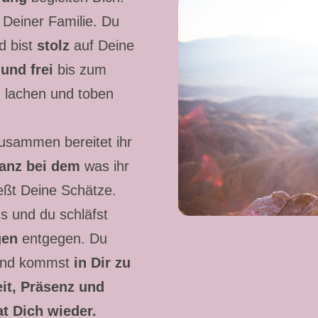
 Deiner Familie. Du
d bist
stolz
auf Deine
und frei
bis zum
, lachen und toben
Zusammen bereitet ihr
anz bei dem
was ihr
ßt Deine Schätze.
s und du schläfst
gen
entgegen. Du
und kommst
in Dir zu
eit, Präsenz und
t Dich wieder.