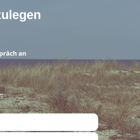
zulegen
spräch an
: